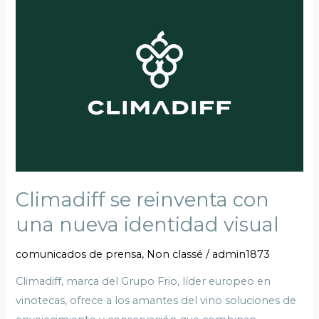
se
reinventa
con
una
nueva
identidad
visual
Climadiff se reinventa con
una nueva identidad visual
comunicados de prensa
,
Non classé
/
admin1873
Climadiff, marca del Grupo Frio, líder europeo en
vinotecas, ofrece a los amantes del vino soluciones de