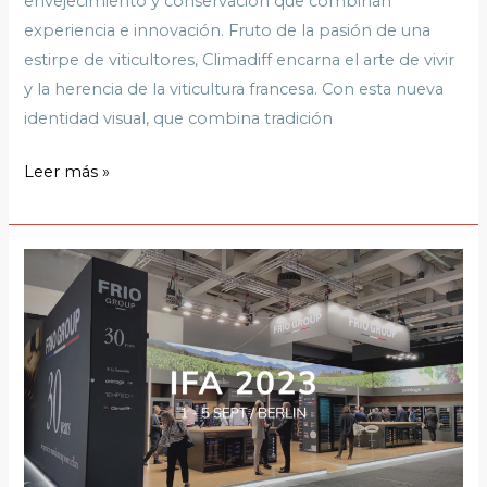
envejecimiento y conservación que combinan
experiencia e innovación. Fruto de la pasión de una
estirpe de viticultores, Climadiff encarna el arte de vivir
y la herencia de la viticultura francesa. Con esta nueva
identidad visual, que combina tradición
Leer más »
Las
vinotecas
conectadas
del
Grupo
Frío
en
IFA