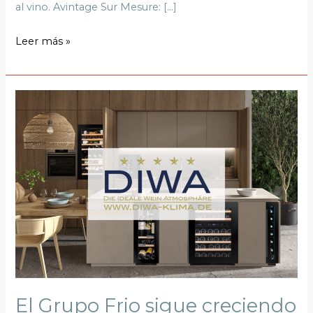
al vino. Avintage Sur Mesure: […]
Leer más »
El
Grupo
Frio
sigue
creciendo
con
la
adquisición
de
DIWA-
KLIMA
El Grupo Frio sigue creciendo
Gmbh