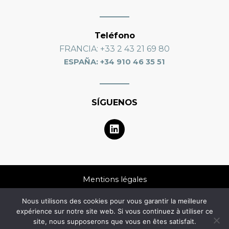
Teléfono
FRANCIA
: +33 2 43 21 69 80
ESPAÑA: +34 910 46 35 51
SÍGUENOS
L
i
n
k
e
d
Mentions légales
i
n
Nous utilisons des cookies pour vous garantir la meilleure
Données personnelles
expérience sur notre site web. Si vous continuez à utiliser ce
site, nous supposerons que vous en êtes satisfait.
FAQ