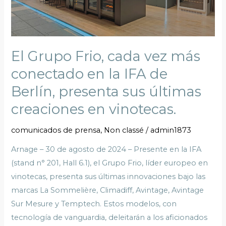
en
la
IFA
de
El Grupo Frio, cada vez más
Berlín,
conectado en la IFA de
presenta
sus
Berlín, presenta sus últimas
últimas
creaciones en vinotecas.
creaciones
en
comunicados de prensa
,
Non classé
/
admin1873
vinotecas.
Arnage – 30 de agosto de 2024 – Presente en la IFA
(stand n° 201, Hall 6.1), el Grupo Frio, líder europeo en
vinotecas, presenta sus últimas innovaciones bajo las
marcas La Sommelière, Climadiff, Avintage, Avintage
Sur Mesure y Temptech. Estos modelos, con
tecnología de vanguardia, deleitarán a los aficionados