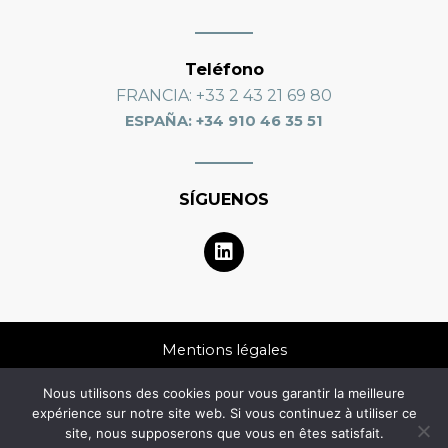
Teléfono
FRANCIA
: +33 2 43 21 69 80
ESPAÑA: +34 910 46 35 51
SÍGUENOS
L
i
n
k
e
d
Mentions légales
i
n
Nous utilisons des cookies pour vous garantir la meilleure
Données personnelles
expérience sur notre site web. Si vous continuez à utiliser ce
site, nous supposerons que vous en êtes satisfait.
FAQ