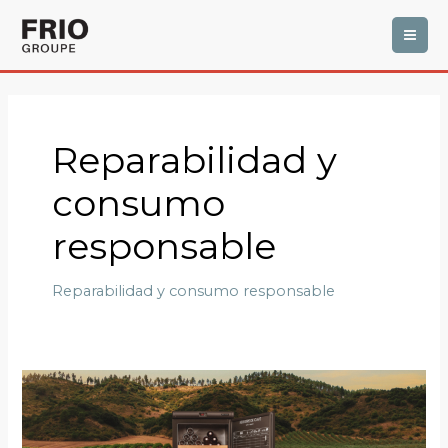
Ir
MAI
al
ME
contenido
Reparabilidad y
consumo
responsable
Reparabilidad y consumo responsable
Piezas
de
recambio: