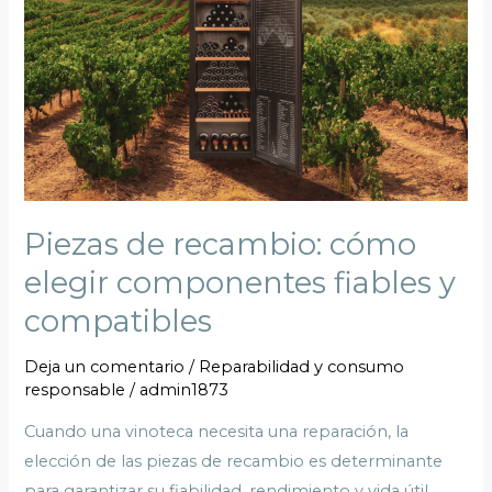
cómo
elegir
componentes
fiables
y
compatibles
Piezas de recambio: cómo
elegir componentes fiables y
compatibles
Deja un comentario
/
Reparabilidad y consumo
responsable
/
admin1873
Cuando una vinoteca necesita una reparación, la
elección de las piezas de recambio es determinante
para garantizar su fiabilidad, rendimiento y vida útil.