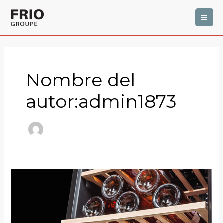
Ir
MAI
al
ME
contenido
Paginación
de
entradas
Nombre del
autor:admin1873
¿Cuándo
reparar
su
vinoteca?