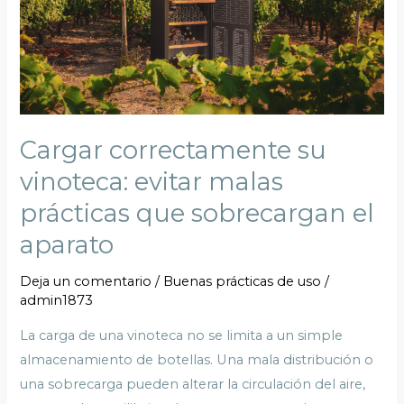
malas
prácticas
que
sobrecargan
el
aparato
Cargar correctamente su
vinoteca: evitar malas
prácticas que sobrecargan el
aparato
Deja un comentario
/
Buenas prácticas de uso
/
admin1873
La carga de una vinoteca no se limita a un simple
almacenamiento de botellas. Una mala distribución o
una sobrecarga pueden alterar la circulación del aire,