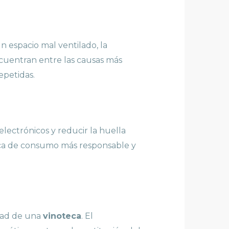
un espacio mal ventilado, la
ncuentran entre las causas más
epetidas.
lectrónicos y reducir la huella
gica de consumo más responsable y
idad de una
vinoteca
. El