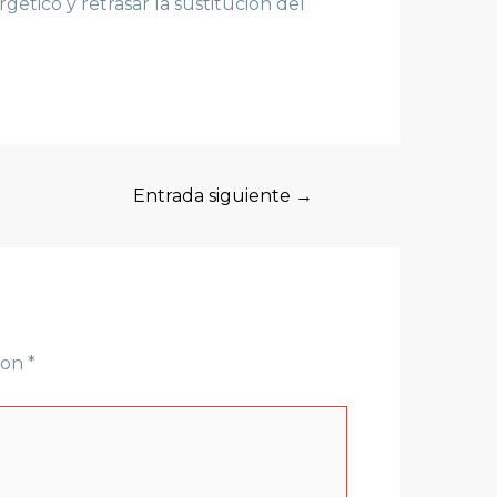
ético y retrasar la sustitución del
Entrada siguiente
→
con
*