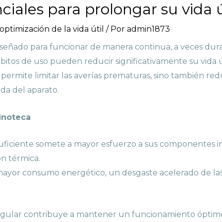
ciales para prolongar su vida ú
ptimización de la vida útil
/ Por
admin1873
iseñado para funcionar de manera continua, a veces dur
bitos de uso pueden reducir significativamente su vida út
permite limitar las averías prematuras, sino también re
ada del aparato.
inoteca
ficiente somete a mayor esfuerzo a sus componentes in
ón térmica.
yor consumo energético, un desgaste acelerado de las 
regular contribuye a mantener un funcionamiento óptim