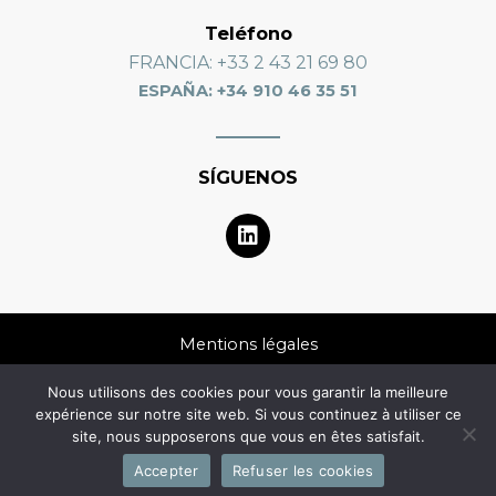
Teléfono
FRANCIA
: +33 2 43 21 69 80
ESPAÑA: +34 910 46 35 51
SÍGUENOS
L
i
n
k
e
d
Mentions légales
i
n
Nous utilisons des cookies pour vous garantir la meilleure
Données personnelles
expérience sur notre site web. Si vous continuez à utiliser ce
site, nous supposerons que vous en êtes satisfait.
FAQ
Accepter
Refuser les cookies