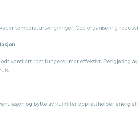
 skaper temperatursvingninger. God organisering redus
ilasjon
godt ventilert rom fungerer mer effektivt. Rengjøring av v
ruk.
entilasjon og bytte av kullfilter opprettholder energieff