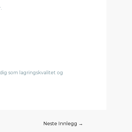
.
idig som lagringskvalitet og
Neste Innlegg
→