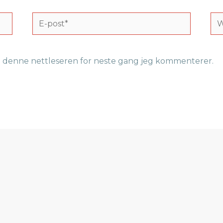
E-
We
post*
e i denne nettleseren for neste gang jeg kommenterer.